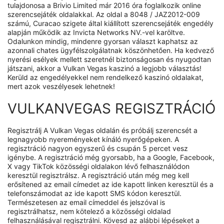
tulajdonosa a Brivio Limited már 2016 óra foglalkozik online
szerencsejáték oldalakkal. Az oldal a 8048 / JAZ2012-009
számú, Curacao szigete által kiállított szerencsejáték engedély
alapján működik az Invicta Networks NV.-vel karöltve.
Odalunkon mindig, mindenre gyorsan választ kaphatsz az
azonnali chates ügyfélszolgálatnak köszönhetően. Ha kedvező
nyerési esélyek mellett szeretnél biztonságosan és nyugodtan
játszani, akkor a Vulkan Vegas kaszinó a legjobb választás!
Kerüld az engedélyekkel nem rendelkező kaszinó oldalakat,
mert azok veszélyesek lehetnek!
VULKANVEGAS REGISZTRÁCIÓ
Regisztrálj A Vulkan Vegas oldalán és próbálj szerencsét a
legnagyobb nyereményeket kínáló nyerőgépeken. A
regisztráció nagyon egyszerű és csupán 5 percet vesz
igénybe. A regisztráció még gyorsabb, ha a Google, Facebook,
X vagy TikTok közösségi oldalakon lévő felhasználódon
keresztül regisztrálsz. A regisztráció után még meg kell
erősítened az email címedet az ide kapott linken keresztül és a
telefonszámodat az ide kapott SMS kódon keresztül.
Természetesen az email címeddel és jelszóval is
regisztrálhatsz, nem kötelező a közösségi oldalad
felhasználásával regisztrálni. Kövesd az alábbi lépéseket a