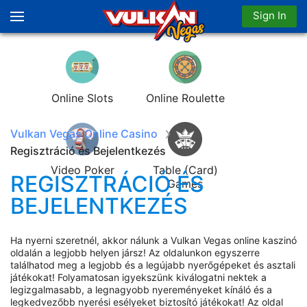
Sign In
Online Slots
Online Roulette
Vulkan Vegas Online Casino
Regisztráció és Bejelentkezés
Video Poker
Table (Card)
REGISZTRÁCIÓ ÉS
Games
BEJELENTKEZÉS
Ha nyerni szeretnél, akkor nálunk a Vulkan Vegas online kaszinó
oldalán a legjobb helyen jársz! Az oldalunkon egyszerre
találhatod meg a legjobb és a legújabb nyerőgépeket és asztali
játékokat! Folyamatosan igyekszünk kiválogatni nektek a
legizgalmasabb, a legnagyobb nyereményeket kínáló és a
legkedvezőbb nyerési esélyeket biztosító játékokat! Az oldal