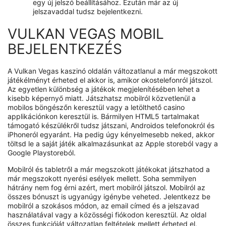
egy új jelszó beállításához. Ezután már az új
jelszavaddal tudsz bejelentkezni.
VULKAN VEGAS MOBIL
BEJELENTKEZÉS
A Vulkan Vegas kaszinó oldalán változatlanul a már megszokott
játékélményt érheted el akkor is, amikor okostelefonról játszol.
Az egyetlen különbség a játékok megjelenítésében lehet a
kisebb képernyő miatt. Játszhatsz mobilról közvetlenül a
mobilos böngészőn keresztül vagy a letölthető casino
applikációnkon keresztül is. Bármilyen HTML5 tartalmakat
támogató készülékről tudsz játszani, Androidos telefonokról és
iPhoneról egyaránt. Ha pedig úgy kényelmesebb neked, akkor
töltsd le a saját játék alkalmazásunkat az Apple storeból vagy a
Google Playstoreból.
Mobilról és tabletről a már megszokott játékokat játszhatod a
már megszokott nyerési esélyek mellett. Soha semmilyen
hátrány nem fog érni azért, mert mobilról játszol. Mobilról az
összes bónuszt is ugyanúgy igénybe veheted. Jelentkezz be
mobilról a szokásos módon, az email címed és a jelszavad
használatával vagy a közösségi fiókodon keresztül. Az oldal
összes funkcióját változatlan feltételek mellett érheted el,