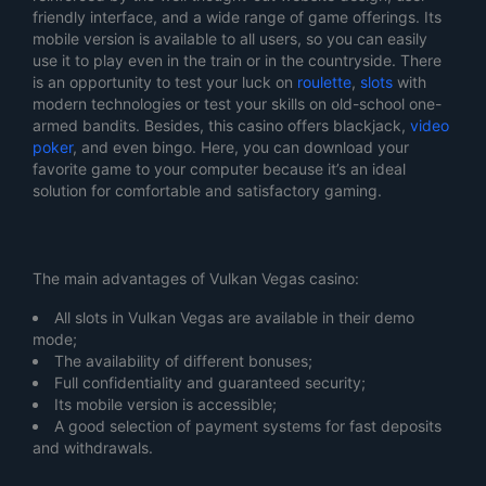
friendly interface, and a wide range of game offerings. Its
mobile version is available to all users, so you can easily
use it to play even in the train or in the countryside. There
is an opportunity to test your luck on
roulette
,
slots
with
modern technologies or test your skills on old-school one-
armed bandits. Besides, this casino offers blackjack,
video
poker
, and even bingo. Here, you can download your
favorite game to your computer because it’s an ideal
solution for comfortable and satisfactory gaming.
The main advantages of Vulkan Vegas casino:
All slots in Vulkan Vegas are available in their demo
mode;
The availability of different bonuses;
Full confidentiality and guaranteed security;
Its mobile version is accessible;
A good selection of payment systems for fast deposits
and withdrawals.