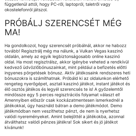
függetlenül attól, hogy PC-ről, laptopról, taletről vagy
okostelefonról játszol.
PRÓBÁLJ SZERENCSÉT MÉG
MA!
Ha gondolkozol, hogy szerencsét próbálnál, akkor ne habozz
tovább! Regisztrálj még ma nálunk, a Vulkan Vegas kaszinó
oldalán, amely az egyik legbiztonságosabb online kaszinó
oldal. Ha most regisztrálsz, akkor igénybe veheted a rendkívül
kedvező üdvözlőbónuszainkat, mint például a befizetés előtti
ingyenes pörgetések bónusz. Aktív játékosaink rendszeres heti
bónuszokra is számíthatnak. Próbáld ki az oldalunkon elérhető
rengeteg nyerőgépet, asztali kaszinó játékot, instant játékot és
élő osztós játékos és legyél szerencsés te is! A győzelemtől
mindössze egy 5 perces regisztrációs folyamat választ el!
Amennyiben először csak kockázatmentesen ismerkednél a
játékokkal, úgy használd bátran a demo játékmódot. Demo
játékmódban nem veszíthetsz pénzt, de nem is nyerhetsz
valódi nyereményeket. Amint belejöttél a játékokba, azonnal
átválthatsz valódi pénzes játékra! Sok sikert és jó játékot
kívánunk!