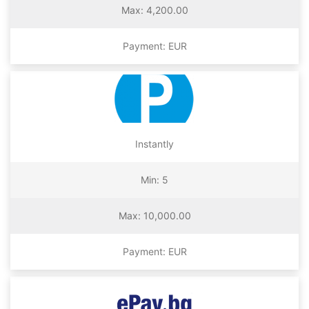
Max: 4,200.00
Payment: EUR
Instantly
Min: 5
Max: 10,000.00
Payment: EUR