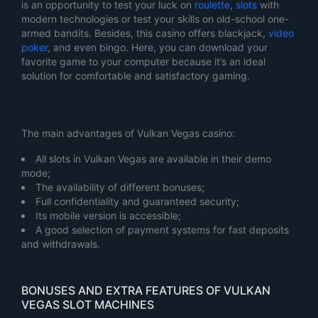
is an opportunity to test your luck on
roulette
,
slots
with
modern technologies or test your skills on old-school one-
armed bandits. Besides, this casino offers blackjack,
video
poker
, and even bingo. Here, you can download your
favorite game to your computer because it’s an ideal
solution for comfortable and satisfactory gaming.
The main advantages of Vulkan Vegas casino:
All slots in Vulkan Vegas are available in their demo
mode;
The availability of different bonuses;
Full confidentiality and guaranteed security;
Its mobile version is accessible;
A good selection of payment systems for fast deposits
and withdrawals.
BONUSES AND EXTRA FEATURES OF VULKAN
VEGAS SLOT MACHINES