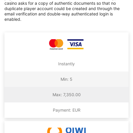
casino asks for a copy of authentic documents so that no
duplicate player account could be created and through the
email verification and double-way authenticated login is
enabled.
Instantly
Min: 5
Max: 7,350.00
Payment: EUR