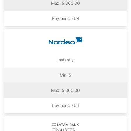
Max: 5,000.00
Payment: EUR
Instantly
Min: 5
Max: 5,000.00
Payment: EUR