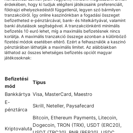
érdekében, hogy ki tudjuk elégíteni játékosaink preferenciáit,
földrajzi elhelyezkedéstől függetlenül, legyen szó bármilyen
tranzakcióról. Így online kaszinónkban a fogadási összeget
befizetheted e-pénztárcával, bank- és hitelkártyával, valamint
banki átutalások segítségével. A tranzakciónkénti minimális
befizetés 10 euró lehet, míg a maximális befizetésnek nincs
korlátja. A maximális tranzakció összege azonban a különböző
fizetési módok esetében eltérő. Ezért a felhasználók a kaszinó
pénztárában láthatják a maximális limitet. Az alábbiakban
láthatod az összes lehetséges befizetés opciót magyar
játékosoknak:
Befizetési
Típus
mód
Bankkártya
Visa, MasterCard, Maestro
E-
Skrill, Neteller, Paysafecard
pénztárca
Bitcoin, Ethereum Payments, Litecoin,
Dogecoin, TRON (TRX), USDT (ERC20),
Kriptovaluta
USDT (TRC20), BNB (BEP20), USDC,