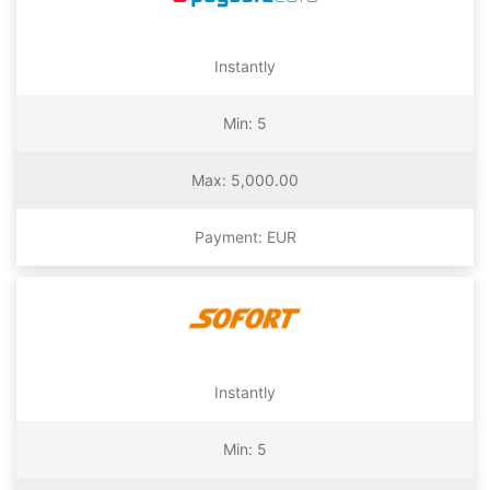
Instantly
Min: 5
Max: 5,000.00
Payment: EUR
Instantly
Min: 5