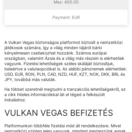
Max: 400.00
Payment: EUR
A Vulkan Vegas biztonságos platformot biztosít a nemzetközi
játékosok számára, így a világ minden tájáról bárki
kényelmesen csatlakozhat hozzánk. Számos európai
országban, valamint Ázsia és a világ más részein is elérhetőek
vagyunk. Fizetési lehetőségek széles skáláját biztosítjuk,
beleértve a valutaopciókat is. Az alábbi pénznemek elérhetőek:
USD, EUR, RON, PLN, CAD, NZD, HUF, KZT, NOK, DKK, BRL és
JPY, továbbá más valuták.
Ha többet szeretnél megtudni a tranzakciós lehetőségekről, ez
a cikk hiteles információkkal lát el téged a felkészült
induláshoz.
VULKAN VEGAS BEFIZETÉS
Platformunkon többféle fizetési mód áll rendelkezésre. Mivel
nemzetközi szinten jelen vagyunk, mindent megteszünk annak