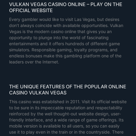
VULKAN VEGAS CASINO ONLINE – PLAY ON THE
OFFICIAL WEBSITE
Every gambler would like to visit Las Vegas, but desires
don’t always coincide with available opportunities. Vulkan
Vegas is the modern casino online that gives you an
opportunity to plunge into the world of fascinating
entertainments and it offers hundreds of different game
simulators. Responsible gaming, loyalty programs, and
endless bonuses make this gambling platform one of the
leaders over the Internet.
THE UNIQUE FEATURES OF THE POPULAR ONLINE
CASINO VULKAN VEGAS
This casino was established in 2011. Visit its official website
to be sure in its impeccable reputation and respectability
reinforced by the well thought-out website design, user-
friendly interface, and a wide range of game offerings. Its
mobile version is available to all users, so you can easily
use it to play even in the train or in the countryside. There