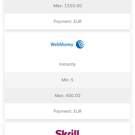
Max: 7,550.00
Payment: EUR
Instantly
Min: 5
Max: 400.00
Payment: EUR