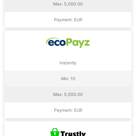
Max: 5,000.00
Payment: EUR
Instantly
Min: 10
Max: 5,000.00
Payment: EUR