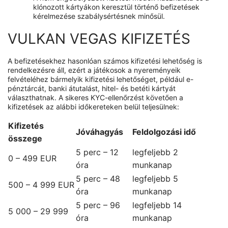
klónozott kártyákon keresztül történő befizetések
kérelmezése szabálysértésnek minősül.
VULKAN VEGAS KIFIZETÉS
A befizetésekhez hasonlóan számos kifizetési lehetőség is
rendelkezésre áll, ezért a játékosok a nyereményeik
felvételéhez bármelyik kifizetési lehetőséget, például e-
pénztárcát, banki átutalást, hitel- és betéti kártyát
választhatnak. A sikeres KYC-ellenőrzést követően a
kifizetések az alábbi időkereteken belül teljesülnek:
Kifizetés
Jóváhagyás
Feldolgozási idő
összege
5 perc – 12
legfeljebb 2
0 – 499 EUR
óra
munkanap
5 perc – 48
legfeljebb 5
500 – 4 999 EUR
óra
munkanap
5 perc – 96
legfeljebb 14
5 000 – 29 999
óra
munkanap